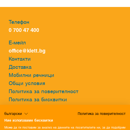
допълнителна
подготовка за
избираемите учебни
часове
Телефон
0 700 47 400
Е-мейл
office@klett.bg
Контакти
Доставка
Мобилни речници
Общи условия
Политика за поверителност
Политика за бисквитки
български
Политика за поверителност
Онлайн речник
Ние използваме бисквитки
Разгледайте нашия онлайн речник и
Може да ги поставим за анализ на данните на посетителите ни, за да подобрим
открийте един нов свят от възможности!