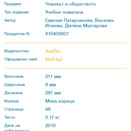
Човекът и обществото
Предмет
Учебни помагала
Тип издание
Емилия Патарчанова, Веселка
Автор
Илиева, Диляна Мухтарова
#10409007
Продуктов N:
Анубис
Издателство
klett.bg/
Официален сайт
211 мм
Височина
8 мм
Широчина
281 мм
Дължина
Мека корица
Корица
48
Страници
0.17 кг
Тегло
2019
Дата на