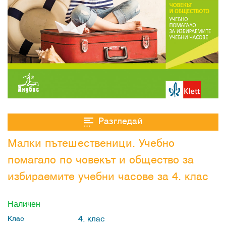
Разгледай
Малки пътешественици. Учебно
помагало по човекът и общество за
избираемите учебни часове за 4. клас
Наличен
4. клас
Клас