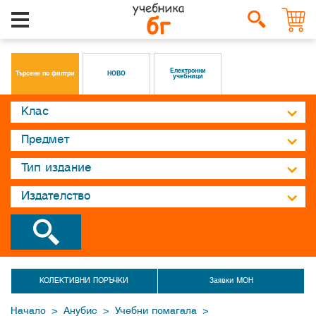
Електронни
Търсене по филтри
НОВО
учебници
КОЛЕКТИВНИ ПОРЪЧКИ
Заявки МОН
>
>
>
Начало
Анубис
Учебни помагала