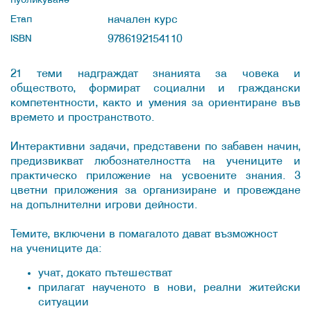
публикуване
начален курс
Етап
9786192154110
ISBN
21 теми надграждат знанията за човека и
обществото, формират социални и граждански
компетентности, както и умения за ориентиране във
времето и пространството.
Интерактивни задачи, представени по забавен начин,
предизвикват любознателността на учениците и
практическо приложение на усвоените знания. 3
цветни приложения за организиране и провеждане
на допълнителни игрови дейности.
Темите, включени в помагалото дават възможност
на учениците да:
учат, докато пътешестват
прилагат наученото в нови, реални житейски
ситуации