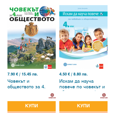
7.90
€ / 15.45 лв.
4.50
€ / 8.80 лв.
Човекът и
Искам да науча
обществото за 4.
повече по човекът и
клас
обществото за 4.
клас. Учебно
помагало за
КУПИ
КУПИ
разширена и