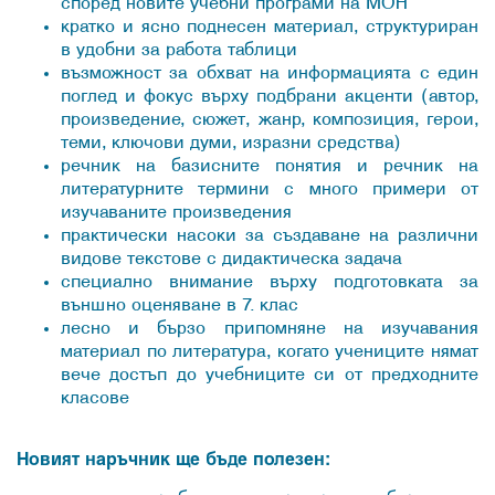
според новите учебни програми на МОН
кратко и ясно поднесен материал, структуриран
в удобни за работа таблици
възможност за обхват на информацията с един
поглед и фокус върху подбрани акценти (автор,
произведение, сюжет, жанр, композиция, герои,
теми, ключови думи, изразни средства)
речник на базисните понятия и речник на
литературните термини с много примери от
изучаваните произведения
практически насоки за създаване на различни
видове текстове с дидактическа задача
специално внимание върху подготовката за
външно оценяване в 7. клас
лесно и бързо припомняне на изучавания
материал по литература, когато учениците нямат
вече достъп до учебниците си от предходните
класове
Новият наръчник ще бъде полезен: