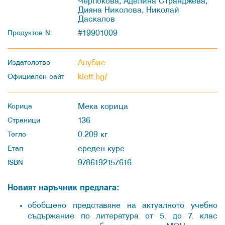
Черпокова, Аделина Странджева,
Дияна Николова, Николай
Даскалов
#19901009
Продуктов N:
Анубис
Издателство
klett.bg/
Официален сайт
Мека корица
Корица
136
Страници
0.209 кг
Тегло
среден курс
Етап
9786192157616
ISBN
Новият наръчник предлага:
обобщено представяне на актуалното учебно
съдържание по литература от 5. до 7. клас