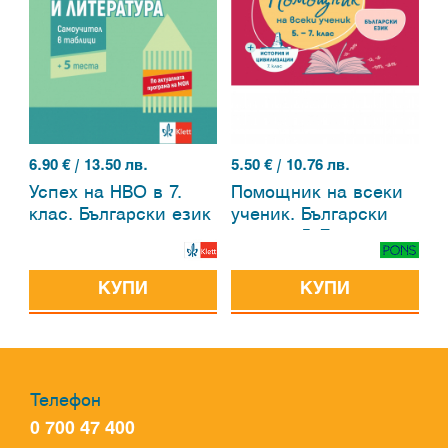
6.90
€ / 13.50 лв.
5.50
€ / 10.76 лв.
Успех на НВО в 7.
Помощник на всеки
клас. Български език
ученик. Български
и литература.
език за 5.-7. клас и
Самоучител в
история и
таблици
цивилизации за 7.
КУПИ
КУПИ
клас
Телефон
0 700 47 400