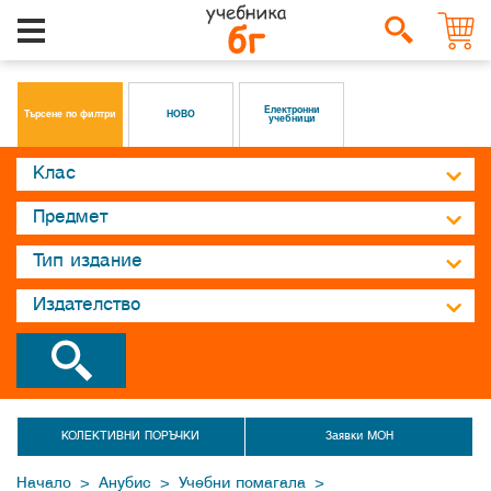
Електронни
Търсене по филтри
НОВО
учебници
КОЛЕКТИВНИ ПОРЪЧКИ
Заявки МОН
>
>
>
Начало
Анубис
Учебни помагала