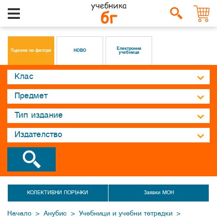
Електронни
Търсене по филтри
НОВО
учебници
КОЛЕКТИВНИ ПОРЪЧКИ
Заявки МОН
>
>
>
Начало
Анубис
Учебници и учебни тетрадки