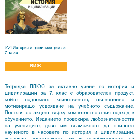
IZZI История и цивилизации за
7. клас
ВИЖ
Тетрадка ПЛЮС за активно учене по история и
цивилизации за 7. клас е образователен продукт,
който подпомага качественото, пълноценно и
мотивиращо усвояване на учебното съдържание.
Поставя се акцент върху компетентностния подход в
обучението. Изданието провокира любознателността
на учениците, дава им възможност да прилагат
наученото в часовете по история и цивилизации,
улеснява подготовката им и възприемането на