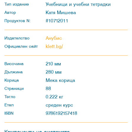
Учебници и учебни тетрадки
Тип издание
Катя Мишева
Автор
#10712011
Продуктов N:
Анубис
Издателство
klett.bg/
Официален сайт
210 мм
Височина
280 мм
Дължина
Мека корица
Корица
88
Страници
0.222 кг
Тегло
среден курс
Етап
9786192157418
ISBN