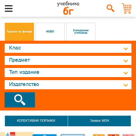
Електронни
Търсене по филтри
НОВО
учебници
КОЛЕКТИВНИ ПОРЪЧКИ
Заявки МОН