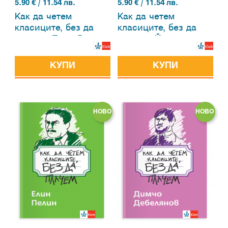
5.90
€ / 11.54 лв.
5.90
€ / 11.54 лв.
Как да четем
Как да четем
класиците, без да
класиците, без да
плачем. Пейо Яворов
плачем. Йордан
Йовков
КУПИ
КУПИ
НОВО
НОВО