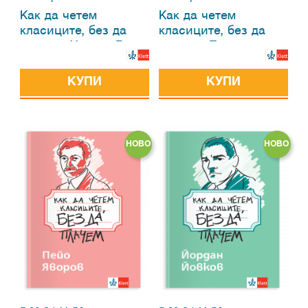
Как да четем
Как да четем
класиците, без да
класиците, без да
плачем. Христо Ботев
плачем. Пенчо
Славейков
КУПИ
КУПИ
НОВО
НОВО