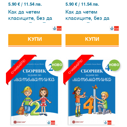
5.90
€ / 11.54 лв.
5.90
€ / 11.54 лв.
Как да четем
Как да четем
класиците, без да
класиците, без да
плачем. Елин Пелин
плачем. Димчо
Дебелянов
КУПИ
КУПИ
ОЧАКВАЙТЕ!
ОЧАКВАЙТЕ!
НОВО
НОВО