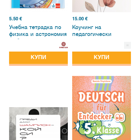
5.50
€
15.00
€
Учебна тетрадка по
Коучинг на
физика и астрономия
педагогически
за 8. клас
екипи: нов път в
управлението
КУПИ
КУПИ