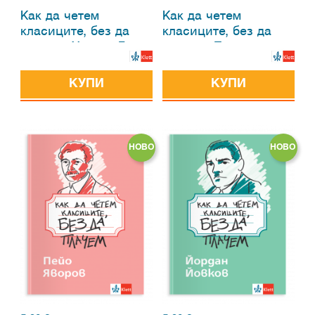
Как да четем
Как да четем
класиците, без да
класиците, без да
плачем. Христо Ботев
плачем. Пенчо
Славейков
КУПИ
КУПИ
НОВО
НОВО