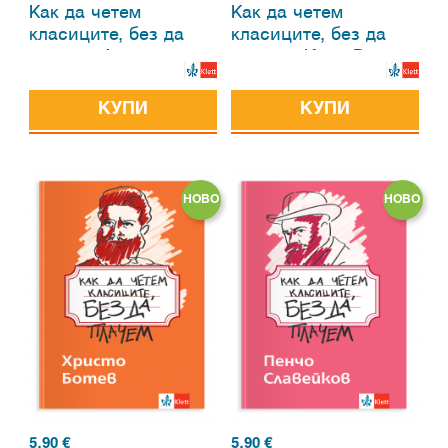
Как да четем
Как да четем
класиците, без да
класиците, без да
плачем. Алеко
плачем. Иван Вазов
Константинов
КУПИ
КУПИ
НОВО
НОВО
5.90
€
5.90
€