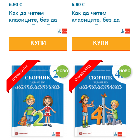
5.90
€
5.90
€
Как да четем
Как да четем
класиците, без да
класиците, без да
плачем. Елин Пелин
плачем. Димчо
Дебелянов
КУПИ
КУПИ
ОЧАКВАЙТЕ!
ОЧАКВАЙТЕ!
НОВО
НОВО