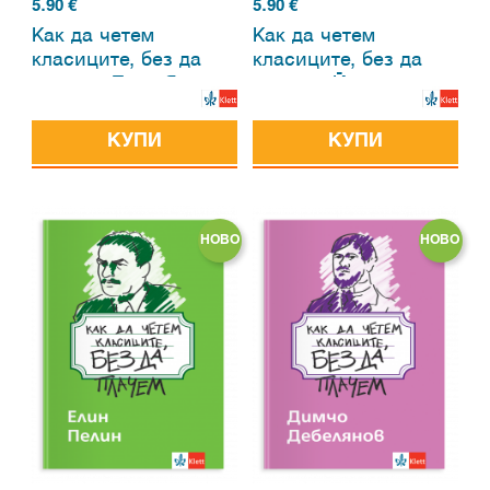
5.90
€
5.90
€
Как да четем
Как да четем
класиците, без да
класиците, без да
плачем. Пейо Яворов
плачем. Йордан
Йовков
КУПИ
КУПИ
НОВО
НОВО