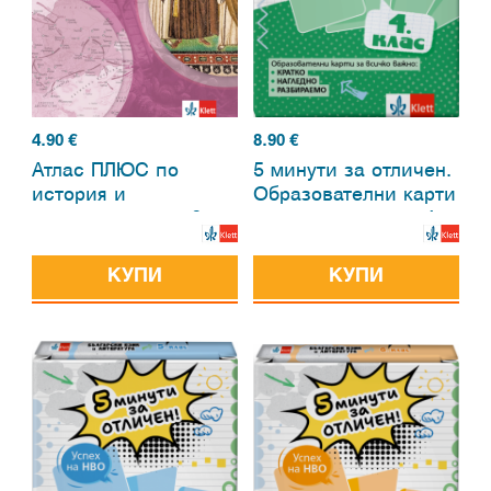
4.90
€
8.90
€
Атлас ПЛЮС по
5 минути за отличен.
история и
Образователни карти
цивилизация за 6.
по математика за 4.
клас
клас
КУПИ
КУПИ