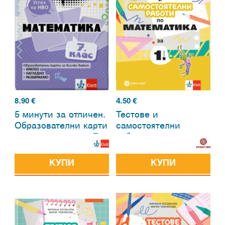
8.90
€
4.50
€
5 минути за отличен.
Тестове и
Образователни карти
самостоятелни
по математика за 7.
работи по
клас
математика за 1. клас
КУПИ
КУПИ