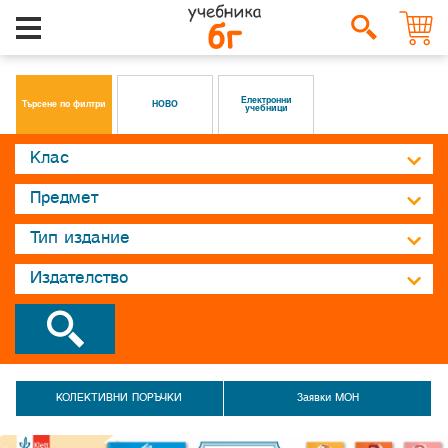
Електронни
Търсене по филтри
НОВО
учебници
КОЛЕКТИВНИ ПОРЪЧКИ
Заявки МОН