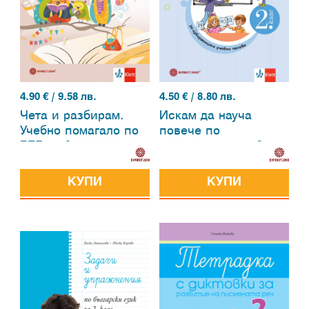
4.90
€ / 9.58 лв.
4.50
€ / 8.80 лв.
Чета и разбирам.
Искам да науча
Учебно помагало по
повече по
БЕЛ за 2. клас
математика във 2.
клас. Учебно
помагало за
КУПИ
КУПИ
избираемите учебни
часове