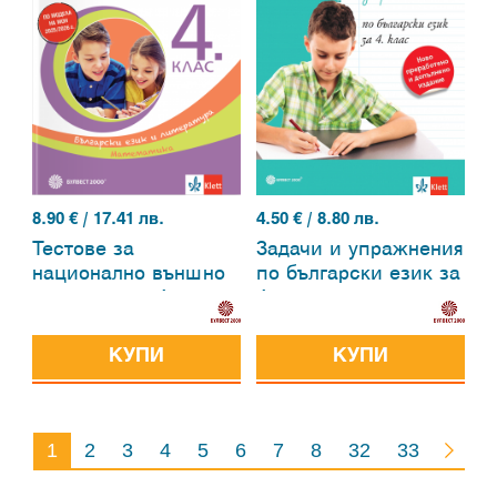
8.90
€ / 17.41 лв.
4.50
€ / 8.80 лв.
Тестове за
Задачи и упражнения
национално външно
по български език за
оценяване в 4. клас
4. клас
– български език и
литература,
КУПИ
КУПИ
математика
1
2
3
4
5
6
7
8
32
33