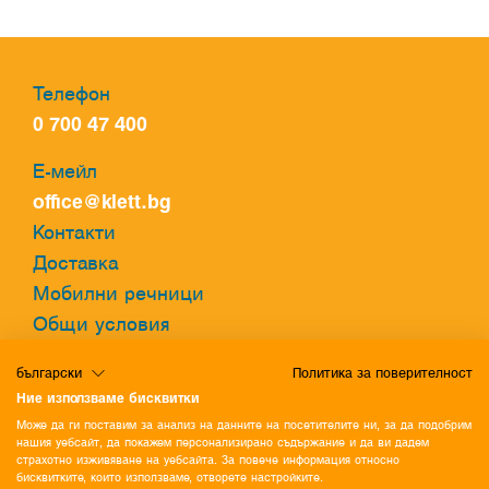
Телефон
0 700 47 400
Е-мейл
office@klett.bg
Контакти
Доставка
Мобилни речници
Общи условия
Политика за поверителност
български
Политика за поверителност
Политика за бисквитки
Ние използваме бисквитки
Може да ги поставим за анализ на данните на посетителите ни, за да подобрим
Онлайн речник
нашия уебсайт, да покажем персонализирано съдържание и да ви дадем
страхотно изживяване на уебсайта. За повече информация относно
Разгледайте нашия онлайн речник и
бисквитките, които използваме, отворете настройките.