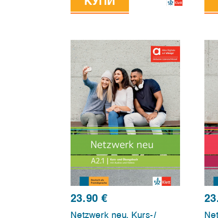
edition allango
КУПИ
23.90
€
23
Netzwerk neu, Kurs-/
Net