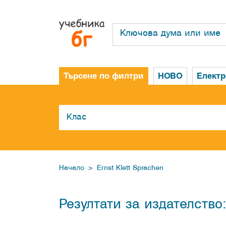
Търсене по филтри
НОВО
Елект
>
Начало
Ernst Klett Sprachen
Резултати за издателство