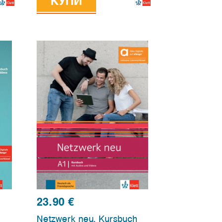
edition allango
КУПИ
23.90
€
Netzwerk neu, Kursbuch