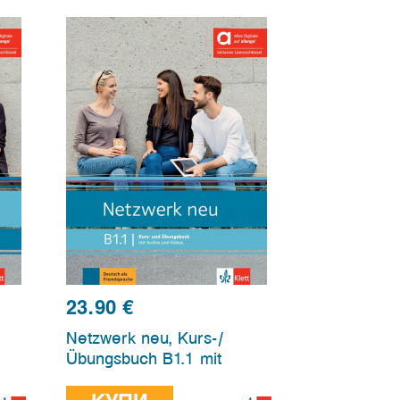
23.90
€
Netzwerk neu, Kurs-/
Übungsbuch B1.1 mit
idе
Audios und Videos, Hybridе