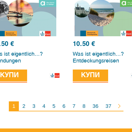
.50
€
10.50
€
 ist eigentlich…?
Was ist eigentlich…?
indungen
Entdeckungsreisen
КУПИ
КУПИ
1
2
3
4
5
6
7
8
36
37