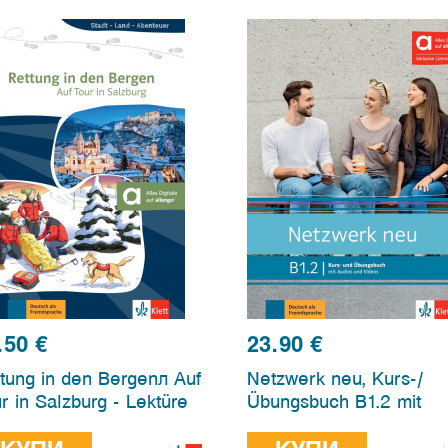
.50
€
23.90
€
tung in den Bergenл Auf
Netzwerk neu, Kurs-/
r in Salzburg - Lektüre
Übungsbuch B1.2 mit
 digitalen Extras
Audios und Videos, Hybr