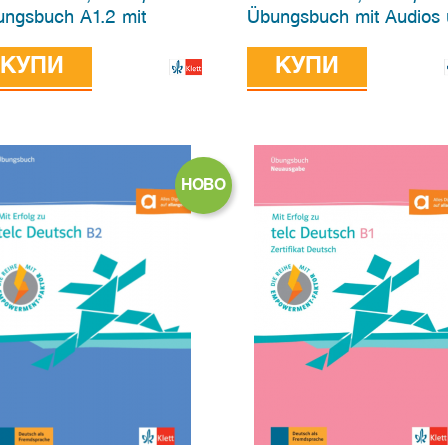
ngsbuch A1.2 mit
Übungsbuch mit Audios
ios und Videos, Hybridе
Videos, Hybridе edition
tion allango
КУПИ
allango
КУПИ
НОВО