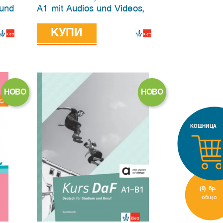
 und
A1 mit Audios und Videos,
Hybridе edition allango
КУПИ
НОВО
НОВО
КОШНИЦА
(0)
бр.
общо