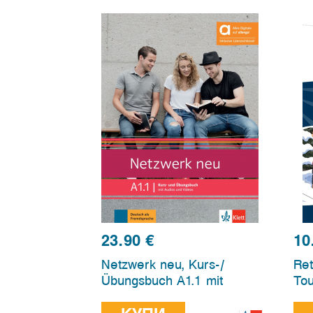
23.90
€
10
Netzwerk neu, Kurs-/
Ret
Übungsbuch A1.1 mit
Tou
Audios und Videos, Hybridе
mit