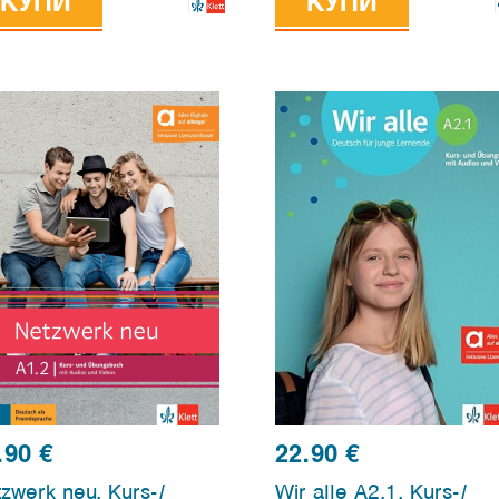
КУПИ
edition allango
КУПИ
.90
€
22.90
€
zwerk neu, Kurs-/
Wir alle A2.1, Kurs-/