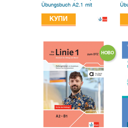
Übungsbuch A2.1 mit
Übu
Audios und Videos, Hybridе
Aud
edition allango
КУПИ
edi
НОВО